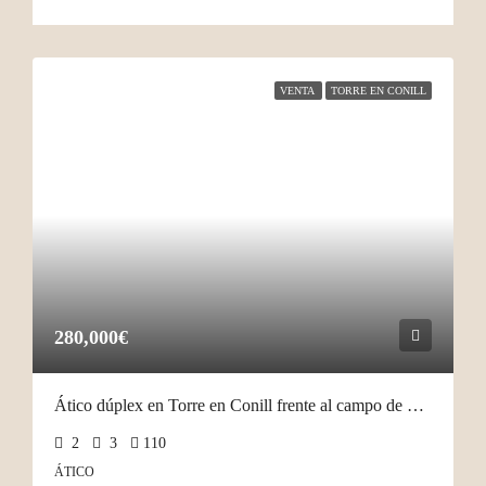
VENTA
TORRE EN CONILL
280,000€
Ático dúplex en Torre en Conill frente al campo de golf
2
3
110
ÁTICO