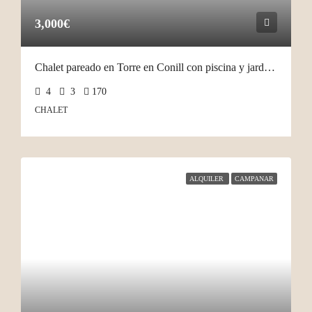
3,000€
Chalet pareado en Torre en Conill con piscina y jardín privado
4
3
170
CHALET
ALQUILER
CAMPANAR