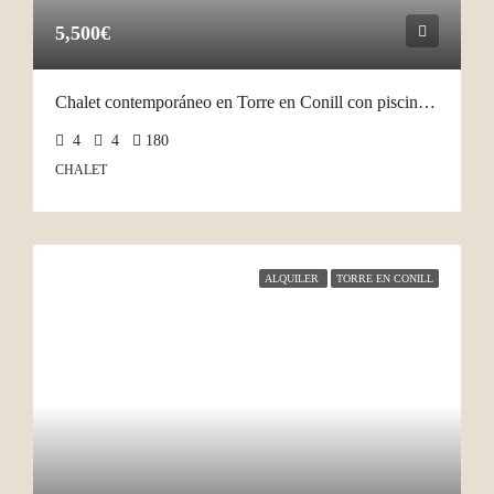
5,500€
Chalet contemporáneo en Torre en Conill con piscina privada
4
4
180
CHALET
ALQUILER
TORRE EN CONILL