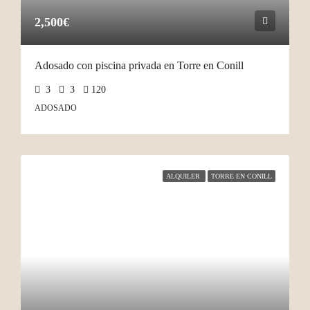
2,500€
Adosado con piscina privada en Torre en Conill
3
3
120
ADOSADO
ALQUILER
TORRE EN CONILL