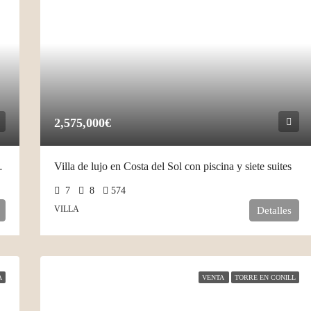
2,575,000€
 zonas comunes
Villa de lujo en Costa del Sol con piscina y siete suites
7
8
574
VILLA
Detalles
A
VENTA
TORRE EN CONILL