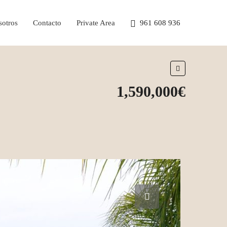
otros
Contacto
Private Area
961 608 936
1,590,000€