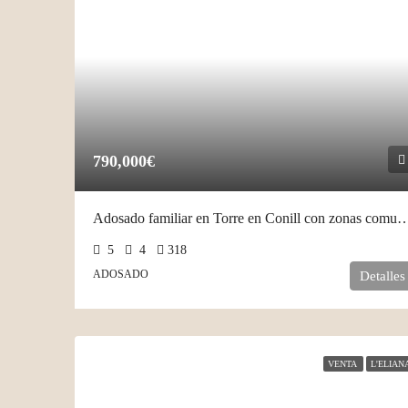
790,000€
Adosado familiar en Torre en Conill con
5
4
318
ADOSADO
Detalles
VENTA
L'ELIAN