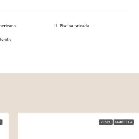
mericana
Piscina privada
rivado
L
VENTA
MARBELLA