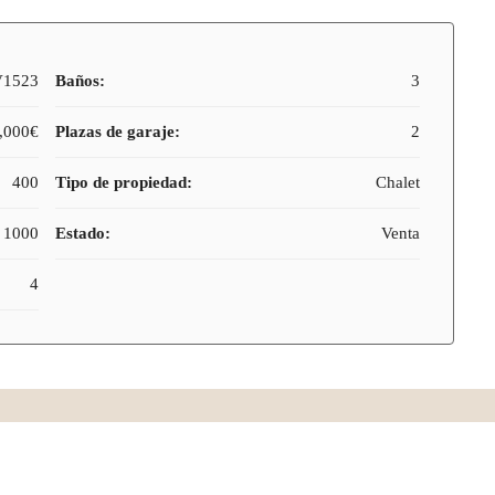
V1523
Baños:
3
,000€
Plazas de garaje:
2
400
Tipo de propiedad:
Chalet
1000
Estado:
Venta
4