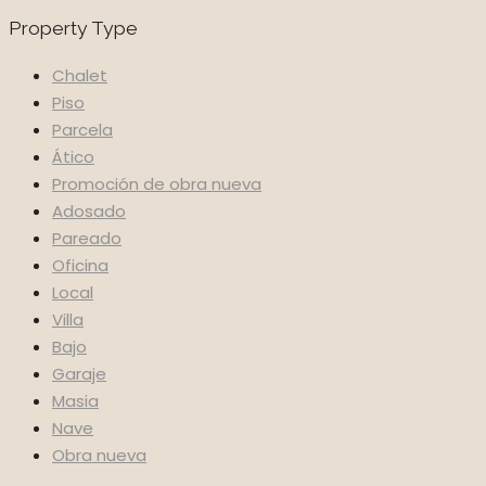
Property Type
Chalet
Piso
Parcela
Ático
Promoción de obra nueva
Adosado
Pareado
Oficina
Local
Villa
Bajo
Garaje
Masia
Nave
Obra nueva