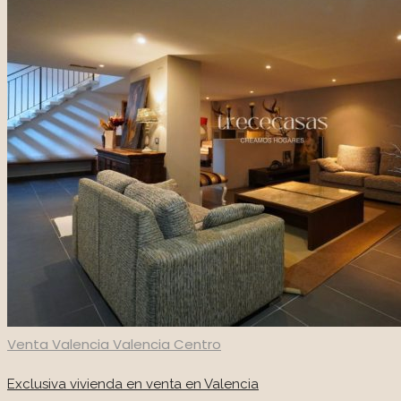
Nosotros
Contacto
Private Area
961 608 936
Venta
Valencia
Valencia Centro
Exclusiva vivienda en venta en Valencia