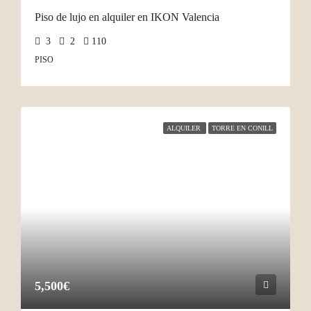
Piso de lujo en alquiler en IKON Valencia
3
2
110
PISO
ALQUILER
TORRE EN CONILL
5,500€