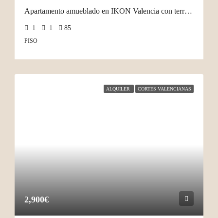
Apartamento amueblado en IKON Valencia con terraza
1
1
85
PISO
ALQUILER
CORTES VALENCIANAS
2,900€