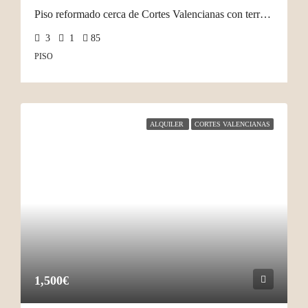
Piso reformado cerca de Cortes Valencianas con terraza
3
1
85
PISO
ALQUILER
CORTES VALENCIANAS
1,500€