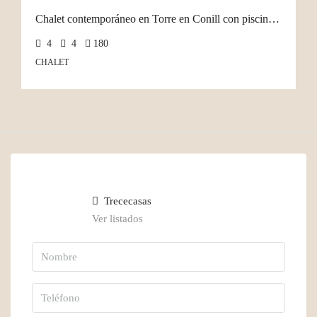
Chalet contemporáneo en Torre en Conill con piscina privada
4
4
180
CHALET
Trececasas
Ver listados