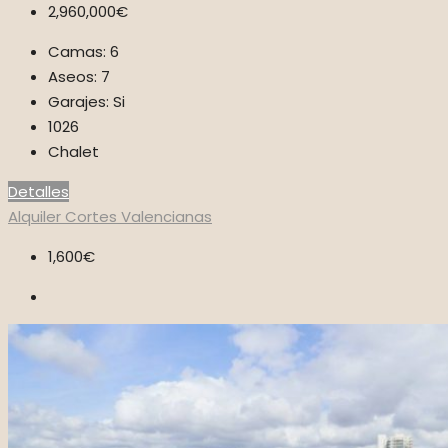
2,960,000€
Camas:
6
Aseos:
7
Garajes:
Si
1026
Chalet
Detalles
Alquiler
Cortes Valencianas
1,600€