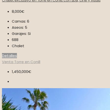
Chalet exclusivo en Torre en Conill con spa, cine y vistas
8,000€
Camas:
6
Aseos:
5
Garajes:
Si
688
Chalet
Detalles
Venta
Torre en Conill
1,450,000€