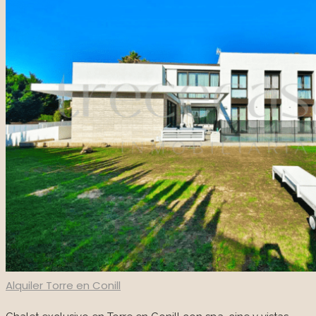
Nosotros
Contacto
Private Area
961 608 936
Alquiler
Torre en Conill