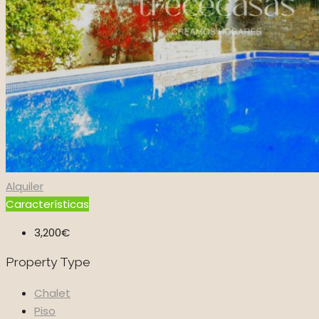
Alquiler
Características
3,200€
Property Type
Chalet
Piso