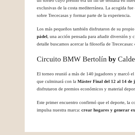
un sorteo cuyo premio era un fin de semana en nue
exclusivas de la costa mediterránea. La acogida fue
sobre Trececasas y formar parte de la experiencia.
Los más pequeños también disfrutaron de su prop
pádel
, una acción pensada para añadir diversión y 
detalle buscamos acercar la filosofía de Trececasa
Circuito BMW Bertolín
by
Calde
El torneo reunió a más de 140 jugadores y marcó el
que culminará con la
Máster Final del 12 al 14 de 
disfrutaron de premios económicos y material deport
Este primer encuentro confirmó que el deporte, la 
impulsa nuestra marca:
crear hogares y generar e