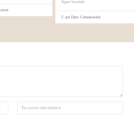
Sigue leyendo
cacion
por Dpto. Comunicación