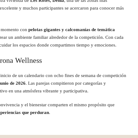
stra vivienda de
Les Rotes, Dénia
, una de las zonas más
 excelente y muchos participantes se acercaron para conocer más
io momento con
pelotas gigantes y calcomanías de temática
crear un ambiente familiar alrededor de la competición. Con cada
s: cuidar los espacios donde compartimos tiempo y emociones.
rona Wellness
 inicio de un calendario con ocho fines de semana de competición
junio de 2026
. Las parejas compitieron por categorías y
ivo en una atmósfera vibrante y participativa.
convivencia y el bienestar comparten el mismo propósito que
xperiencias que perduran
.