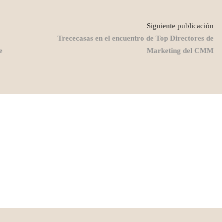
Siguiente publicación
Trececasas en el encuentro de Top Directores de
e
Marketing del CMM