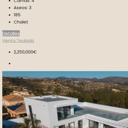
Camas:
4
Aseos:
3
185
Chalet
Detalles
Venta
Teulada
2,250,000€