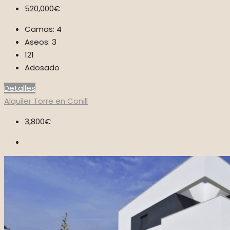
520,000€
Camas:
4
Aseos:
3
121
Adosado
Detalles
Alquiler
Torre en Conill
3,800€