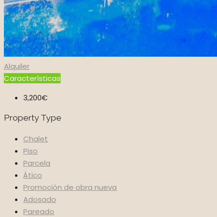
Alquiler
Características
3,200€
Property Type
Chalet
Piso
Parcela
Ático
Promoción de obra nueva
Adosado
Pareado