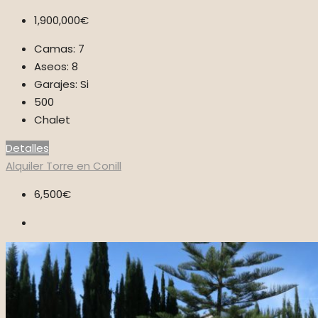
1,900,000€
Camas:
7
Aseos:
8
Garajes:
Si
500
Chalet
Detalles
Alquiler
Torre en Conill
6,500€