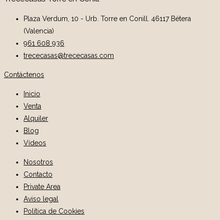
Plaza Verdum, 10 - Urb. Torre en Conill. 46117 Bétera
(Valencia)
961 608 936
trececasas@trececasas.com
Contáctenos
Inicio
Venta
Alquiler
Blog
Vídeos
Nosotros
Contacto
Private Area
Aviso legal
Política de Cookies